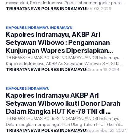
masyarakat, Polres Indramayu Polda Jabar menggelar patroli
gabungan skala besar pada Sab...
TRIBRATANEWS POLRES INDRAMAYU
Mei 03, 2026
KAPOLRES INDRAMAYU INDRAMAYU
Kapolres Indramayu, AKBP Ari
Setyawan Wibowo : Pengamanan
Kunjungan Wapres Dipersiapkan
Dengan Matang
TB NEWS : HUMAS POLRES INDRAMAYU/ANDRI Indramayu –
Kapolres Indramayu, AKBP Ari Setyawan Wibowo, S.H., S.I.K.,
M.H., bersama Dandim 0616/Ind...
TRIBRATANEWS POLRES INDRAMAYU
Oktober 16, 2024
KAPOLRES INDRAMAYU
Kapolres Indramayu AKBP Ari
Setyawan Wibowo Ikuti Donor Darah
Dalam Rangka HUT Ke-79 TNI di
Makodim 0616 Indramayu
TB NEWS : HUMAS POLRES INDRAMAYU/ANDRI Indramayu –
Dalam rangka memperingati Hari Ulang Tahun (HUT) ke-79
TNI tahun 2024, Kapolres Indramayu...
TRIBRATANEWS POLRES INDRAMAYU
September 22, 2024