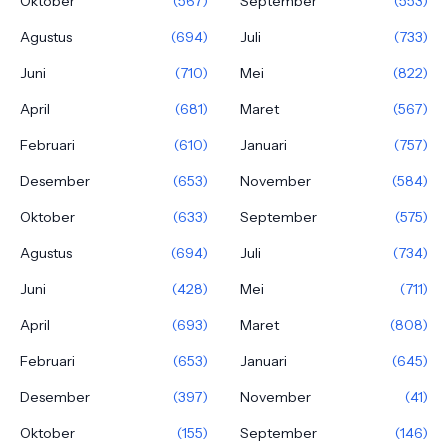
Oktober
(567)
September
(553)
Agustus
(694)
Juli
(733)
Juni
(710)
Mei
(822)
April
(681)
Maret
(567)
Februari
(610)
Januari
(757)
Desember
(653)
November
(584)
Oktober
(633)
September
(575)
Agustus
(694)
Juli
(734)
Juni
(428)
Mei
(711)
April
(693)
Maret
(808)
Februari
(653)
Januari
(645)
Desember
(397)
November
(41)
Oktober
(155)
September
(146)