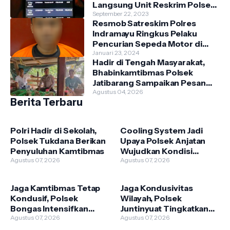
Langsung Unit Reskrim Polsek
Anjatan di Teras Rumah
September 22, 2023
Resmob Satreskim Polres
Indramayu Ringkus Pelaku
Pencurian Sepeda Motor di
Dusun Tenong, Kecamatan
Januari 23, 2024
Hadir di Tengah Masyarakat,
Indramayu.
Bhabinkamtibmas Polsek
Jatibarang Sampaikan Pesan
Kamtibmas
Agustus 04, 2026
Berita Terbaru
Polri Hadir di Sekolah,
Cooling System Jadi
Polsek Tukdana Berikan
Upaya Polsek Anjatan
Penyuluhan Kamtibmas
Wujudkan Kondisi
Agustus 07, 2026
Kamtibmas yang
Agustus 07, 2026
Kondusif
Jaga Kamtibmas Tetap
Jaga Kondusivitas
Kondusif, Polsek
Wilayah, Polsek
Bongas Intensifkan
Juntinyuat Tingkatkan
Sambang Warga
Agustus 07, 2026
Kehadiran Anggota di
Agustus 07, 2026
Lapangan