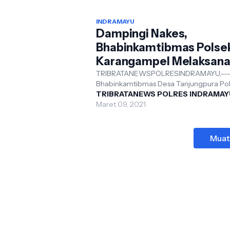
INDRAMAYU
Dampingi Nakes,
Bhabinkamtibmas Polse
Karangampel Melaksan
Giat 3T
TRIBRATANEWSPOLRESINDRAMAYU,--
Bhabinkamtibmas Desa Tanjungpura Po
Karangampel jajaran Polres Indramayu 
TRIBRATANEWS POLRES INDRAMAY
Jabar Bripka Jeklin.S ...
Maret 09, 2021
Muat