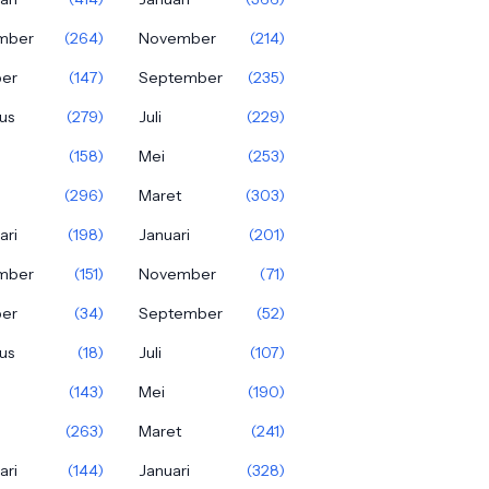
mber
(264)
November
(214)
ber
(147)
September
(235)
us
(279)
Juli
(229)
(158)
Mei
(253)
(296)
Maret
(303)
ari
(198)
Januari
(201)
mber
(151)
November
(71)
ber
(34)
September
(52)
us
(18)
Juli
(107)
(143)
Mei
(190)
(263)
Maret
(241)
ari
(144)
Januari
(328)