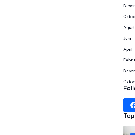
Dese
Okto
Agust
Juni
April
Febru
Dese
Okto
Fol
Top