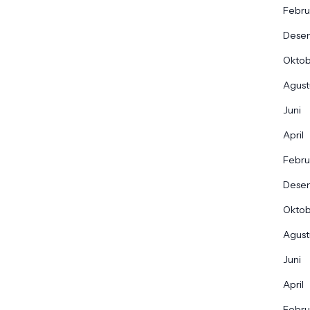
Febru
Dese
Okto
Agust
Juni
April
Febru
Dese
Okto
Agust
Juni
April
Febru