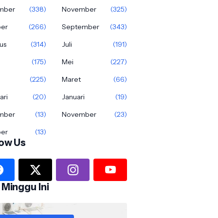
mber
(338)
November
(325)
ber
(266)
September
(343)
us
(314)
Juli
(191)
(175)
Mei
(227)
(225)
Maret
(66)
ari
(20)
Januari
(19)
mber
(13)
November
(23)
ber
(13)
low Us
 Minggu Ini