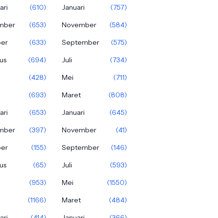
ari
(610)
Januari
(757)
mber
(653)
November
(584)
ber
(633)
September
(575)
us
(694)
Juli
(734)
(428)
Mei
(711)
(693)
Maret
(808)
ari
(653)
Januari
(645)
mber
(397)
November
(41)
ber
(155)
September
(146)
us
(65)
Juli
(593)
(953)
Mei
(1550)
(1166)
Maret
(484)
ari
(414)
Januari
(366)