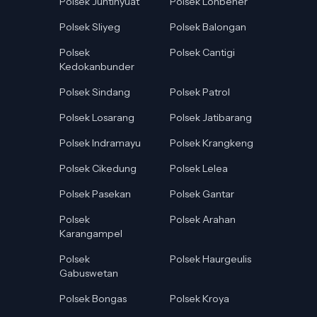
Polsek Juntinyuat
Polsek Lohbener
Polsek Sliyeg
Polsek Balongan
Polsek
Polsek Cantigi
Kedokanbunder
Polsek Sindang
Polsek Patrol
Polsek Losarang
Polsek Jatibarang
Polsek Indramayu
Polsek Krangkeng
Polsek Cikedung
Polsek Lelea
Polsek Pasekan
Polsek Gantar
Polsek
Polsek Arahan
Karangampel
Polsek
Polsek Haurgeulis
Gabuswetan
Polsek Bongas
Polsek Kroya