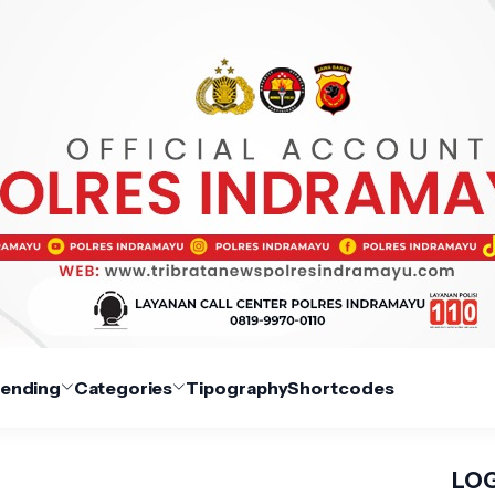
rending
Categories
Tipography
Shortcodes
LOG