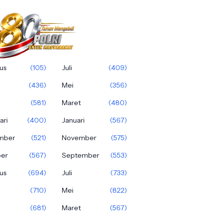
us
(105)
Juli
(409)
(436)
Mei
(356)
(581)
Maret
(480)
ari
(400)
Januari
(567)
mber
(521)
November
(575)
ber
(567)
September
(553)
us
(694)
Juli
(733)
(710)
Mei
(822)
(681)
Maret
(567)