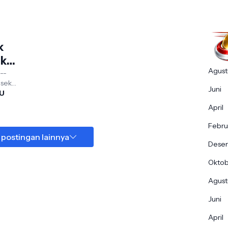
k
akan
Agust
---
lsek
Juni
Polda
U
April
Febru
 postingan lainnya
Dese
Okto
Agust
Juni
April