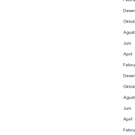
Dese
Okto
Agust
Juni
April
Febru
Dese
Okto
Agust
Juni
April
Febru