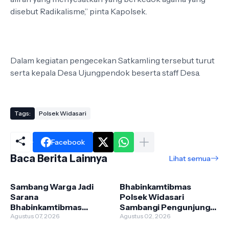
disebut Radikalisme,” pinta Kapolsek.
Dalam kegiatan pengecekan Satkamling tersebut turut
serta kepala Desa Ujungpendok beserta staff Desa.
Tags:
Polsek Widasari
Facebook
Baca Berita Lainnya
Lihat semua
Sambang Warga Jadi
Bhabinkamtibmas
Sarana
Polsek Widasari
Bhabinkamtibmas
Sambangi Pengunjung
Polsek Widasari
Agustus 07, 2026
Objek Wisata,
Agustus 02, 2026
Sampaikan Pesan
Sampaikan Pesan