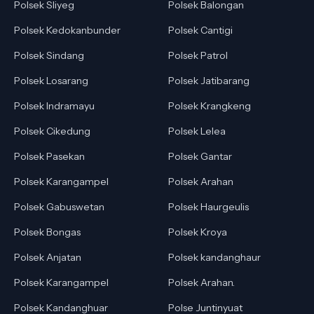
Polsek Sliyeg
Polsek Balongan
Polsek Kedokanbunder
Polsek Cantigi
Polsek Sindang
Polsek Patrol
Polsek Losarang
Polsek Jatibarang
Polsek Indramayu
Polsek Krangkeng
Polsek Cikedung
Polsek Lelea
Polsek Pasekan
Polsek Gantar
Polsek Karangampel
Polsek Arahan
Polsek Gabuswetan
Polsek Haurgeulis
Polsek Bongas
Polsek Kroya
Polsek Anjatan
Polsek kandanghaur
Polsek Karangampel
Polsek Arahan.
Polsek Kandanghuar
Polse Juntinyuat