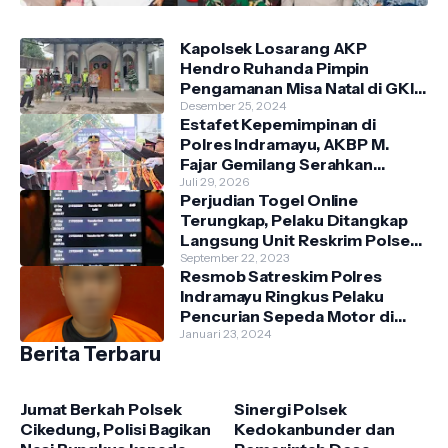
Kapolsek Losarang AKP
Hendro Ruhanda Pimpin
Pengamanan Misa Natal di GKI
Krimun
Desember 25, 2024
Estafet Kepemimpinan di
Polres Indramayu, AKBP M.
Fajar Gemilang Serahkan
Tongkat Komando Kepada
Juli 29, 2026
Perjudian Togel Online
AKBP Prianggo. P.M.
Terungkap, Pelaku Ditangkap
Langsung Unit Reskrim Polsek
Anjatan di Teras Rumah
September 22, 2023
Resmob Satreskim Polres
Indramayu Ringkus Pelaku
Pencurian Sepeda Motor di
Dusun Tenong, Kecamatan
Januari 23, 2024
Berita Terbaru
Indramayu.
Jumat Berkah Polsek
Sinergi Polsek
Cikedung, Polisi Bagikan
Kedokanbunder dan