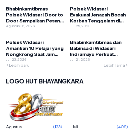
Kamtibmas
Kamtibmas
Bhabinkamtibmas
Polsek Widasari
Polsek Widasari Door to
Evakuasi Jenazah Bocah
Door Sampaikan Pesan
Korban Tenggelam di
Kamtibmas Kepada
Agustus 01, 2026
Sungai Cipelang
Juli 25, 2026
Warga
Polsek Widasari
Bhabinkamtibmas dan
Amankan 10 Pelajar yang
Babinsa di Widasari
Nongkrong Saat Jam
Indramayu Perkuat
Sekolah
Juli 23, 2026
Sinergi Lewat Patroli
Juli 21, 2026
Lebih baru
Lebih lama
Sambang Warga
LOGO HUT BHAYANGKARA
Agustus
(123)
Juli
(409)