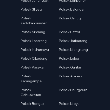
Polsek Juntinyuat
Polsek Lohbener
Polsek Sliyeg
Polsek Balongan
Polsek
Polsek Cantigi
Kedokanbunder
Polsek Sindang
Polsek Patrol
Polsek Losarang
Polsek Jatibarang
Polsek Indramayu
Polsek Krangkeng
Polsek Cikedung
Polsek Lelea
Polsek Pasekan
Polsek Gantar
Polsek
Polsek Arahan
Karangampel
Polsek
Polsek Haurgeulis
Gabuswetan
Polsek Bongas
Polsek Kroya