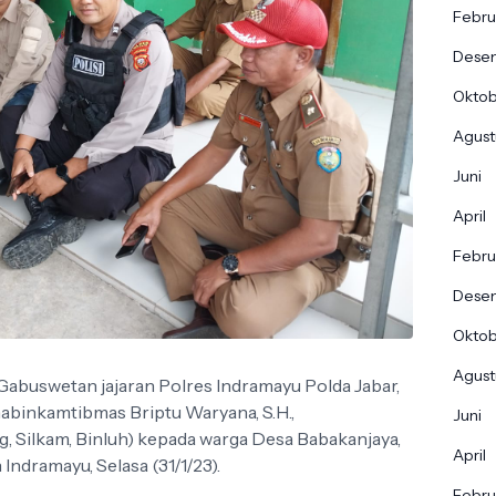
Febru
Dese
Okto
Agust
Juni
April
Febru
Dese
Okto
Agust
Gabuswetan jajaran Polres Indramayu Polda Jabar,
binkamtibmas Briptu Waryana, S.H.,
Juni
 Silkam, Binluh) kepada warga Desa Babakanjaya,
April
dramayu, Selasa (31/1/23).
Febru