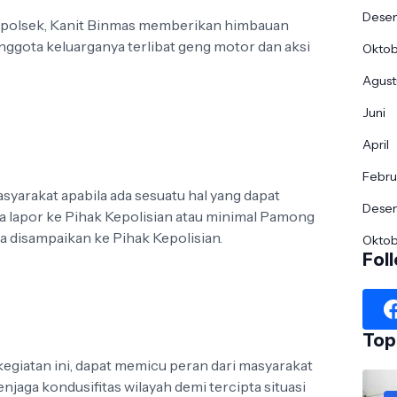
Dese
apolsek, Kanit Binmas memberikan himbauan
ggota keluarganya terlibat geng motor dan aksi
Okto
Agust
Juni
April
Febru
syarakat apabila ada sesuatu hal yang dapat
Dese
lapor ke Pihak Kepolisian atau minimal Pamong
a disampaikan ke Pihak Kepolisian.
Okto
Fol
Top
giatan ini, dapat memicu peran dari masyarakat
aga kondusifitas wilayah demi tercipta situasi