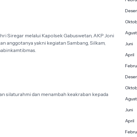
Dese
Okto
Agust
hri Siregar melalui Kapolsek Gabuswetan, AKP Joni
an anggotanya yakni kegiatan Sambang, Silkam,
Juni
habinkamtibmas.
April
Febru
Dese
Okto
ngan silaturahmi dan menambah keakraban kepada
Agust
Juni
April
Febru