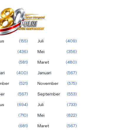
us
(155)
Juli
(409)
(436)
Mei
(356)
(581)
Maret
(480)
ari
(400)
Januari
(567)
mber
(521)
November
(575)
ber
(567)
September
(553)
us
(694)
Juli
(733)
(710)
Mei
(822)
(681)
Maret
(567)