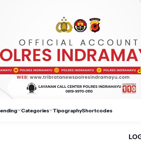
rending
Categories
Tipography
Shortcodes
LOG