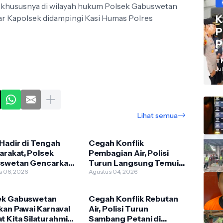
 khususnya di wilayah hukum Polsek Gabuswetan
r Kapolsek didampingi Kasi Humas Polres
K
P
P
V
T
I
Jul
Lihat semua
 Hadir di Tengah
Cegah Konflik
rakat, Polsek
Pembagian Air, Polisi
swetan Gencarkan
Turun Langsung Temui
asi Kamtibmas
s 06, 2026
Petani di Gabuswetan
Agustus 04, 2026
Indramayu
ek Gabuswetan
Cegah Konflik Rebutan
kan Pawai Karnaval
Air, Polisi Turun
t Kita Silaturahmi
Sambang Petani di