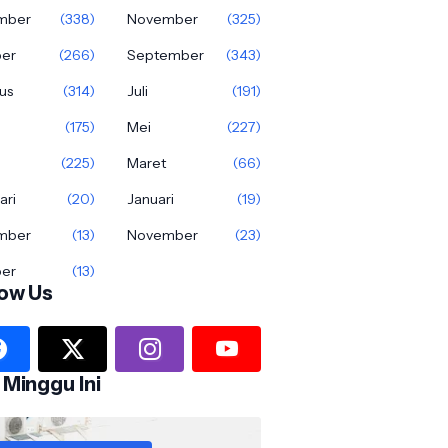
mber
(338)
November
(325)
ber
(266)
September
(343)
us
(314)
Juli
(191)
(175)
Mei
(227)
(225)
Maret
(66)
ari
(20)
Januari
(19)
mber
(13)
November
(23)
ber
(13)
low Us
 Minggu Ini