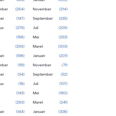
mber
(264)
November
(214)
ber
(147)
September
(235)
us
(279)
Juli
(229)
(158)
Mei
(253)
(296)
Maret
(303)
ari
(198)
Januari
(201)
mber
(151)
November
(71)
ber
(34)
September
(52)
us
(18)
Juli
(107)
(143)
Mei
(190)
(263)
Maret
(241)
ari
(144)
Januari
(328)