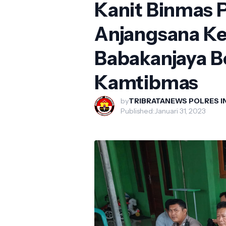
Kanit Binmas 
Anjangsana K
Babakanjaya B
Kamtibmas
by
TRIBRATANEWS POLRES 
Published:
Januari 31, 2023