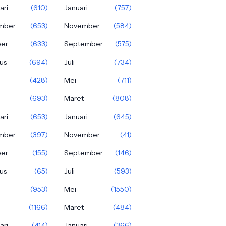
ari
(610)
Januari
(757)
mber
(653)
November
(584)
ber
(633)
September
(575)
us
(694)
Juli
(734)
(428)
Mei
(711)
(693)
Maret
(808)
ari
(653)
Januari
(645)
mber
(397)
November
(41)
ber
(155)
September
(146)
us
(65)
Juli
(593)
(953)
Mei
(1550)
(1166)
Maret
(484)
ari
(414)
Januari
(366)