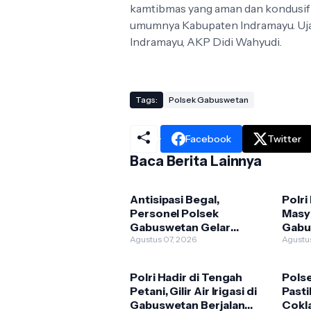
kamtibmas yang aman dan kondusif
umumnya Kabupaten Indramayu. Uja
Indramayu, AKP Didi Wahyudi.
Tags:
Polsek Gabuswetan
Facebook
Twitter
Baca Berita Lainnya
Antisipasi Begal,
Polri
Personel Polsek
Masya
Gabuswetan Gelar
Gabu
Patroli Strong Point
Agustus 07, 2026
Eduk
Agustu
Wiralodra
Polri Hadir di Tengah
Pols
Petani, Gilir Air Irigasi di
Pasti
Gabuswetan Berjalan
Cokla