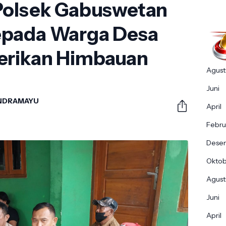
Polsek Gabuswetan
epada Warga Desa
erikan Himbauan
Agust
Juni
INDRAMAYU
April
Febru
Dese
Okto
Agust
Juni
April