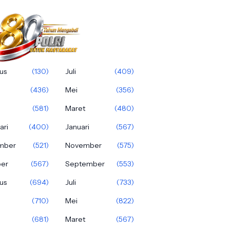
us
(130)
Juli
(409)
(436)
Mei
(356)
(581)
Maret
(480)
ari
(400)
Januari
(567)
mber
(521)
November
(575)
ber
(567)
September
(553)
us
(694)
Juli
(733)
(710)
Mei
(822)
(681)
Maret
(567)