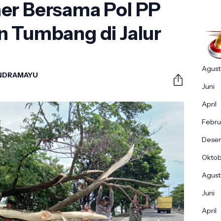
er Bersama Pol PP
n Tumbang di Jalur
Agust
INDRAMAYU
Juni
April
Febru
Dese
Okto
Agust
Juni
April