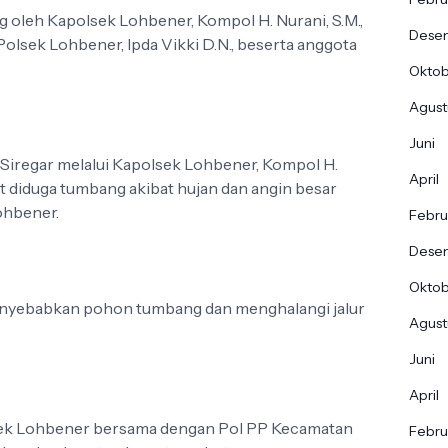
g oleh Kapolsek Lohbener, Kompol H. Nurani, S.M.,
Dese
Polsek Lohbener, Ipda Vikki D.N., beserta anggota
Okto
Agust
Juni
 Siregar melalui Kapolsek Lohbener, Kompol H.
April
 diduga tumbang akibat hujan dan angin besar
ohbener.
Febru
Dese
Okto
enyebabkan pohon tumbang dan menghalangi jalur
Agust
Juni
April
lsek Lohbener bersama dengan Pol PP Kecamatan
Febru