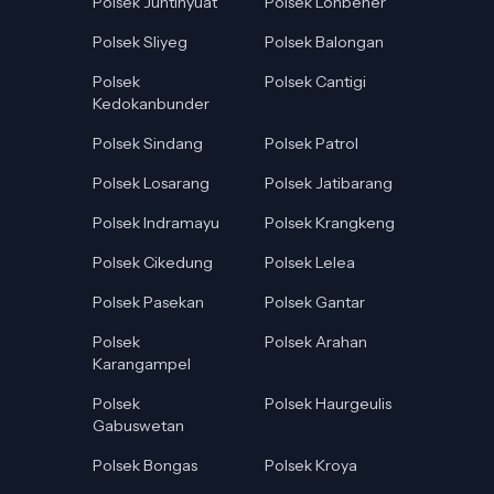
Polsek Juntinyuat
Polsek Lohbener
Polsek Sliyeg
Polsek Balongan
Polsek
Polsek Cantigi
Kedokanbunder
Polsek Sindang
Polsek Patrol
Polsek Losarang
Polsek Jatibarang
Polsek Indramayu
Polsek Krangkeng
Polsek Cikedung
Polsek Lelea
Polsek Pasekan
Polsek Gantar
Polsek
Polsek Arahan
Karangampel
Polsek
Polsek Haurgeulis
Gabuswetan
Polsek Bongas
Polsek Kroya