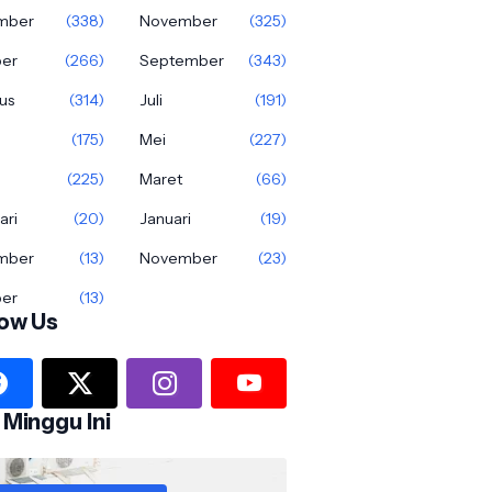
mber
(338)
November
(325)
ber
(266)
September
(343)
us
(314)
Juli
(191)
(175)
Mei
(227)
(225)
Maret
(66)
ari
(20)
Januari
(19)
mber
(13)
November
(23)
ber
(13)
low Us
 Minggu Ini