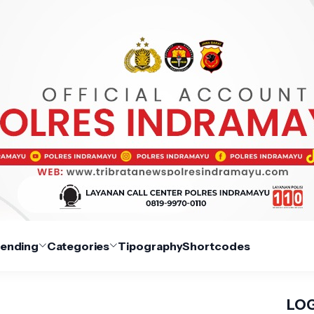
rending
Categories
Tipography
Shortcodes
LOG