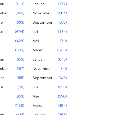
ari
(610)
Januari
(757)
mber
(653)
November
(584)
ber
(633)
September
(575)
us
(694)
Juli
(734)
(428)
Mei
(711)
(693)
Maret
(808)
ari
(653)
Januari
(645)
mber
(397)
November
(41)
ber
(155)
September
(146)
us
(65)
Juli
(593)
(953)
Mei
(1550)
(1166)
Maret
(484)
ari
(414)
Januari
(366)