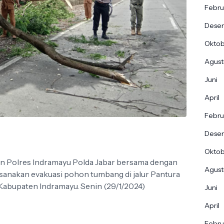
Febru
Dese
Okto
Agust
Juni
April
Febru
Dese
Okto
an Polres Indramayu Polda Jabar bersama dengan
Agust
anakan evakuasi pohon tumbang di jalur Pantura
abupaten Indramayu. Senin (29/1/2024)
Juni
April
Febru