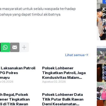
 masyarakat untuk selalu waspada terhadap
K
bahaya yang dapat timbul akibatnya.
P
P
V
T
I
Jul
Lihat semua
i Laksanakan Patroli
Polsek Lohbener
PPG Polres
Tingkatkan Patroli, Jaga
amayu
Kondusivitas Malam
s 06, 2026
Akhir Pekan
Agustus 02, 2026
h Begal, Polsek
Polsek Lohbener Data
ener Tingkatkan
Titik Putar Balik Rawan
li di Titik Rawan
Demi Keselamatan