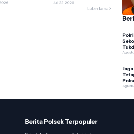
, 2026
Pengguna Jalan
Juli 22, 2026
Lebih lama
Ber
Polri
Seko
Tukd
Peny
Agustu
Kam
Jaga
Teta
Pols
Inte
Agustu
Sam
Berita Polsek Terpopuler