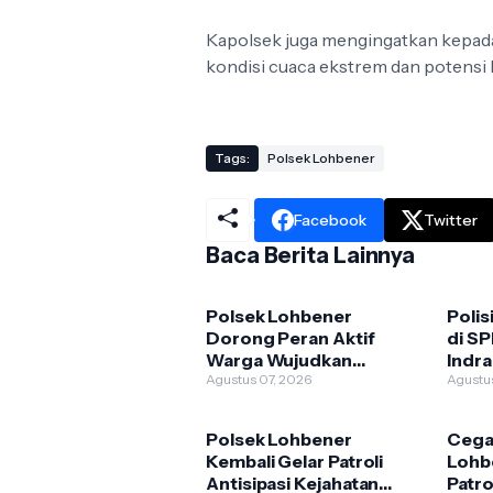
Kapolsek juga mengingatkan kepada
kondisi cuaca ekstrem dan potensi 
Tags:
Polsek Lohbener
Facebook
Twitter
Baca Berita Lainnya
Polsek Lohbener
Polis
Dorong Peran Aktif
di S
Warga Wujudkan
Indr
Lingkungan yang Aman
Agustus 07, 2026
Agustu
dan Kondusif
Polsek Lohbener
Cega
Kembali Gelar Patroli
Lohb
Antisipasi Kejahatan
Patro