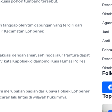
kuasi pohon tumbang tersebut.
Dese
Okto
Agust
 tanggap oleh tim gabungan yang terdiri dari
PP Kecamatan Lohbener.
Juni
April
Febru
kuasi dengan aman, sehingga jalur Pantura dapat
Dese
n,” kata Kapolsek didampingi Kasi Humas Polres
Okto
Fol
ni merupakan bagian dari upaya Polsek Lohbener
Top
ran lalu lintas di wilayah hukumnya.