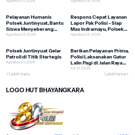
Kehadiran Anggota di
Agustus 07, 2026
Manfaatkan Layanan
Agustus 04, 2026
Lapangan
Darurat 110
Pelayanan Humanis
Respons Cepat Layanan
Polsek Juntinyuat, Bantu
Lapor Pak Polisi - Siap
Siswa Menyeberang
Mas Indramayu, Polsek
Jalan dengan Aman
Agustus 03, 2026
Juntinyuat Hadir
Agustus 02, 2026
Dampingi Keluarga Yang
Berduka
Polsek Juntinyuat Gelar
Berikan Pelayanan Prima,
Patroli di Titik Startegis
Polisi Laksanakan Gatur
Agustus 01, 2026
Lalin Pagi di Jalan Raya
Juntinyuat Indramayu
Juli 21, 2026
Lebih baru
Lebih lama
LOGO HUT BHAYANGKARA