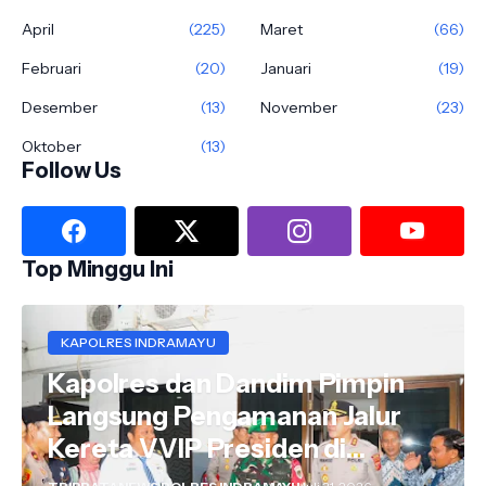
April
(225)
Maret
(66)
Februari
(20)
Januari
(19)
Desember
(13)
November
(23)
Oktober
(13)
Follow Us
Top Minggu Ini
KAPOLRES INDRAMAYU
Kapolres dan Dandim Pimpin
Langsung Pengamanan Jalur
Kereta VVIP Presiden di
Wilayah Indramayu