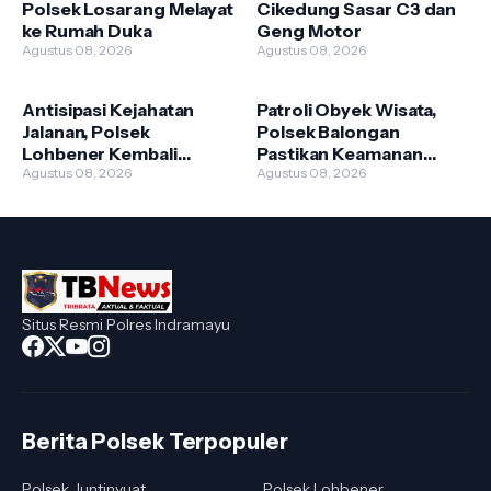
Polsek Losarang Melayat
Cikedung Sasar C3 dan
ke Rumah Duka
Geng Motor
Agustus 08, 2026
Agustus 08, 2026
Antisipasi Kejahatan
Patroli Obyek Wisata,
Jalanan, Polsek
Polsek Balongan
Lohbener Kembali
Pastikan Keamanan
Patroli di Jalur Pantura
Agustus 08, 2026
Pengunjung
Agustus 08, 2026
Situs Resmi Polres Indramayu
Berita Polsek Terpopuler
Polsek Juntinyuat
Polsek Lohbener