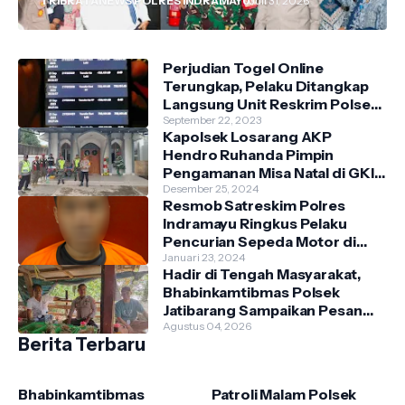
TRIBRATANEWS POLRES INDRAMAYU
Juli 31, 2026
Perjudian Togel Online
Terungkap, Pelaku Ditangkap
Langsung Unit Reskrim Polsek
Anjatan di Teras Rumah
September 22, 2023
Kapolsek Losarang AKP
Hendro Ruhanda Pimpin
Pengamanan Misa Natal di GKI
Krimun
Desember 25, 2024
Resmob Satreskim Polres
Indramayu Ringkus Pelaku
Pencurian Sepeda Motor di
Dusun Tenong, Kecamatan
Januari 23, 2024
Hadir di Tengah Masyarakat,
Indramayu.
Bhabinkamtibmas Polsek
Jatibarang Sampaikan Pesan
Kamtibmas
Agustus 04, 2026
Berita Terbaru
Bhabinkamtibmas
Patroli Malam Polsek