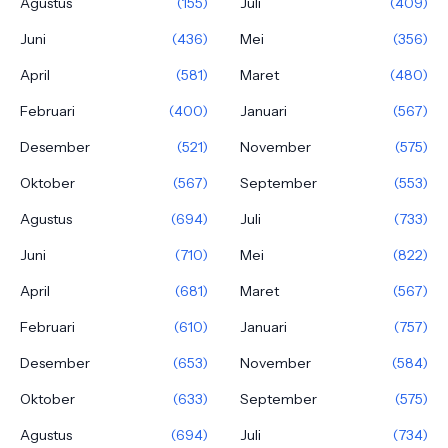
Agustus
(155)
Juli
(409)
Juni
(436)
Mei
(356)
April
(581)
Maret
(480)
Februari
(400)
Januari
(567)
Desember
(521)
November
(575)
Oktober
(567)
September
(553)
Agustus
(694)
Juli
(733)
Juni
(710)
Mei
(822)
April
(681)
Maret
(567)
Februari
(610)
Januari
(757)
Desember
(653)
November
(584)
Oktober
(633)
September
(575)
Agustus
(694)
Juli
(734)