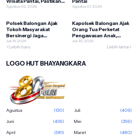
Wisata Pantai, Pastikan
Pantai
Liburan Akhir Pekan
Agustus 02, 2026
Agustus 01, 2026
Warga Aman
Polsek Balongan Ajak
Kapolsek Balongan Ajak
Tokoh Masyarakat
Orang Tua Perketat
Bersinergi Jaga
Pengawasan Anak,
Keamanan Lingkungan
Juli 31, 2026
Cegah Terlibat Geng
Juli 30, 2026
Lebih baru
Lebih lama
Motor dan Tawuran
LOGO HUT BHAYANGKARA
Agustus
(130)
Juli
(409)
Juni
(436)
Mei
(356)
April
(581)
Maret
(480)