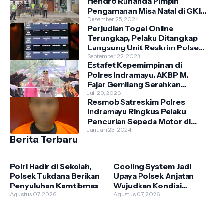
Hendro Ruhanda Pimpin
Pengamanan Misa Natal di GKI
Krimun
Desember 25, 2024
Perjudian Togel Online
Terungkap, Pelaku Ditangkap
Langsung Unit Reskrim Polsek
Anjatan di Teras Rumah
September 22, 2023
Estafet Kepemimpinan di
Polres Indramayu, AKBP M.
Fajar Gemilang Serahkan
Tongkat Komando Kepada
Juli 29, 2026
Resmob Satreskim Polres
AKBP Prianggo. P.M.
Indramayu Ringkus Pelaku
Pencurian Sepeda Motor di
Dusun Tenong, Kecamatan
Januari 23, 2024
Berita Terbaru
Indramayu.
Polri Hadir di Sekolah,
Cooling System Jadi
Polsek Tukdana Berikan
Upaya Polsek Anjatan
Penyuluhan Kamtibmas
Wujudkan Kondisi
Agustus 07, 2026
Kamtibmas yang
Agustus 07, 2026
Kondusif