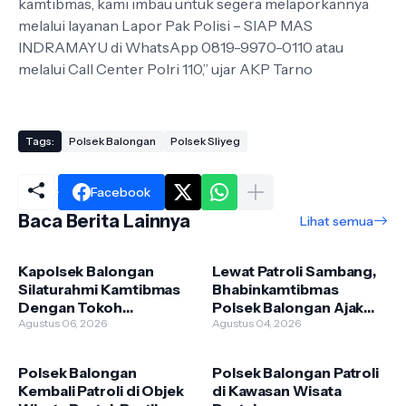
kamtibmas, kami imbau untuk segera melaporkannya
melalui layanan Lapor Pak Polisi – SIAP MAS
INDRAMAYU di WhatsApp 0819-9970-0110 atau
melalui Call Center Polri 110,” ujar AKP Tarno
Tags:
Polsek Balongan
Polsek Sliyeg
Facebook
Baca Berita Lainnya
Lihat semua
Kapolsek Balongan
Lewat Patroli Sambang,
Silaturahmi Kamtibmas
Bhabinkamtibmas
Dengan Tokoh
Polsek Balongan Ajak
Masyarakat, Ini Pesan
Agustus 06, 2026
Warga Perkuat
Agustus 04, 2026
Kamtibmas Yang
Keamanan Lingkungan
Disampaikan
Polsek Balongan
Polsek Balongan Patroli
Kembali Patroli di Objek
di Kawasan Wisata