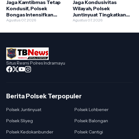
Jaga Kamtibmas Tetap
Jaga Kondusivitas
Kondusif, Polsek
Wilayah, Polsek
Bongas Intensifkan
Juntinyuat Tingkatkan
Sambang Warga
Agustus 07, 2026
Kehadiran Anggota di
Agustus 07, 2026
Lapangan
Situs Resmi Polres Indramayu
Berita Polsek Terpopuler
Polsek Juntinyuat
Polsek Lohbener
Polsek Sliyeg
Polsek Balongan
Polsek Kedokanbunder
Polsek Cantigi