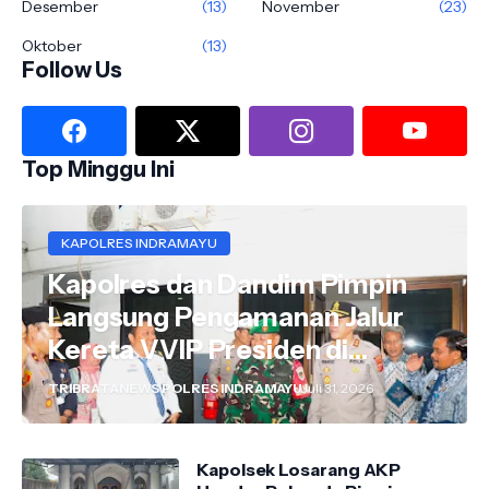
Desember
(13)
November
(23)
Oktober
(13)
Follow Us
Top Minggu Ini
KAPOLRES INDRAMAYU
Kapolres dan Dandim Pimpin
Langsung Pengamanan Jalur
Kereta VVIP Presiden di
Wilayah Indramayu
TRIBRATANEWS POLRES INDRAMAYU
Juli 31, 2026
Kapolsek Losarang AKP