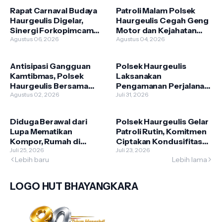
Rapat Carnaval Budaya
Patroli Malam Polsek
Haurgeulis Digelar,
Haurgeulis Cegah Geng
Sinergi Forkopimcam
Motor dan Kejahatan
Sambut HUT ke-81 RI
Agustus 06, 2026
Jalanan
Agustus 04, 2026
Antisipasi Gangguan
Polsek Haurgeulis
Kamtibmas, Polsek
Laksanakan
Haurgeulis Bersama
Pengamanan Perjalanan
Koramil Gelar Patroli di
Agustus 02, 2026
Kereta VVIP Presiden
Juli 31, 2026
Jam Rawan
RI-1, Situasi Berjalan
Aman dan Lancar
Diduga Berawal dari
Polsek Haurgeulis Gelar
Lupa Mematikan
Patroli Rutin, Komitmen
Kompor, Rumah di
Ciptakan Kondusifitas
Haurgeulis Dilalap Api
Juli 25, 2026
Wilayah
Juli 23, 2026
Lebih baru
Lebih lama
LOGO HUT BHAYANGKARA