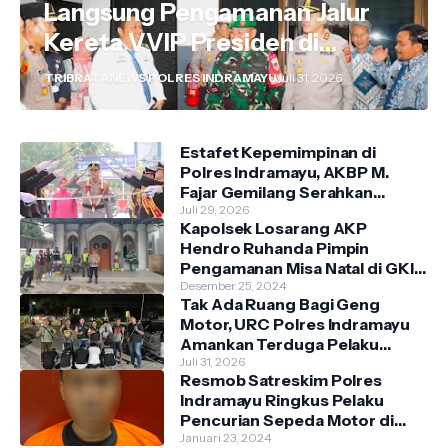
Langsung Pengamanan Jalur
Kereta VVIP Presiden di
Wilayah Indramayu
TRIBRATANEWS POLRES INDRAMAYU
Juli 31, 2026
Estafet Kepemimpinan di
Polres Indramayu, AKBP M.
Fajar Gemilang Serahkan
Tongkat Komando Kepada
Juli 29, 2026
Kapolsek Losarang AKP
AKBP Prianggo. P.M.
Hendro Ruhanda Pimpin
Pengamanan Misa Natal di GKI
Krimun
Desember 25, 2024
Tak Ada Ruang Bagi Geng
Motor, URC Polres Indramayu
Amankan Terduga Pelaku
Pengrusakan Warung Warga di
Juli 31, 2026
Resmob Satreskim Polres
Wilayah Kecamatan Tukdana
Indramayu Ringkus Pelaku
Pencurian Sepeda Motor di
Dusun Tenong, Kecamatan
Januari 23, 2024