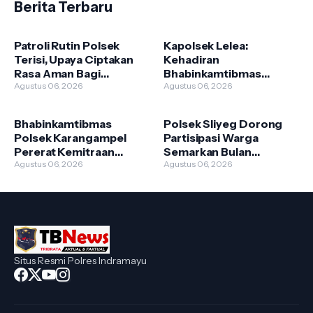
Berita Terbaru
Indramayu.
Patroli Rutin Polsek
Kapolsek Lelea:
Terisi, Upaya Ciptakan
Kehadiran
Rasa Aman Bagi
Bhabinkamtibmas
Masyarakat
Agustus 06, 2026
Bentuk Komitmen Polri
Agustus 06, 2026
Melayani Masyarakat
Bhabinkamtibmas
Polsek Sliyeg Dorong
Polsek Karangampel
Partisipasi Warga
Pererat Kemitraan
Semarkan Bulan
Dengan Petani Desa
Agustus 06, 2026
Kemerdekaan
Agustus 06, 2026
Sendang
Situs Resmi Polres Indramayu