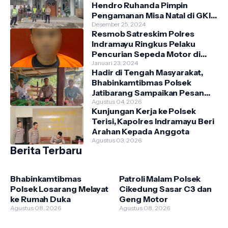
Hendro Ruhanda Pimpin
Pengamanan Misa Natal di GKI
Krimun
Desember 25, 2024
Resmob Satreskim Polres
Indramayu Ringkus Pelaku
Pencurian Sepeda Motor di
Dusun Tenong, Kecamatan
Januari 23, 2024
Hadir di Tengah Masyarakat,
Indramayu.
Bhabinkamtibmas Polsek
Jatibarang Sampaikan Pesan
Kamtibmas
Agustus 04, 2026
Kunjungan Kerja ke Polsek
Terisi, Kapolres Indramayu Beri
Arahan Kepada Anggota
Agustus 03, 2026
Berita Terbaru
Bhabinkamtibmas
Patroli Malam Polsek
Polsek Losarang Melayat
Cikedung Sasar C3 dan
ke Rumah Duka
Geng Motor
Agustus 08, 2026
Agustus 08, 2026