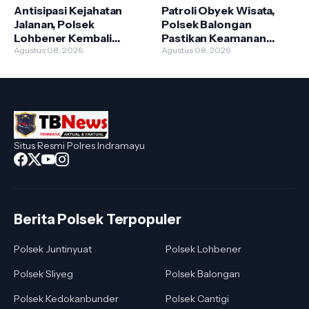
Antisipasi Kejahatan
Patroli Obyek Wisata,
Jalanan, Polsek
Polsek Balongan
Lohbener Kembali
Pastikan Keamanan
Patroli di Jalur Pantura
Agustus 08, 2026
Pengunjung
Agustus 08, 2026
Situs Resmi Polres Indramayu
Berita Polsek Terpopuler
Polsek Juntinyuat
Polsek Lohbener
Polsek Sliyeg
Polsek Balongan
Polsek Kedokanbunder
Polsek Cantigi