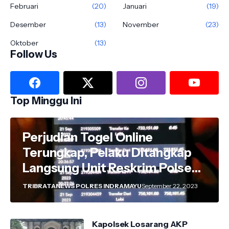
Februari
(20)
Januari
(19)
Desember
(13)
November
(23)
Oktober
(13)
Follow Us
Top Minggu Ini
Perjudian Togel Online
Terungkap, Pelaku Ditangkap
Langsung Unit Reskrim Polsek
Anjatan di Teras Rumah
TRIBRATANEWS POLRES INDRAMAYU
September 22, 2023
Kapolsek Losarang AKP