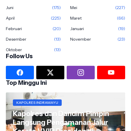
Juni
(175)
Mei
(227)
April
(225)
Maret
(66)
Februari
(20)
Januari
(19)
Desember
(13)
November
(23)
Oktober
(13)
Follow Us
Top Minggu Ini
KAPOLRES INDRAMAYU
Kapolres dan Dandim Pimpin
Langsung Pengamanan Jalur