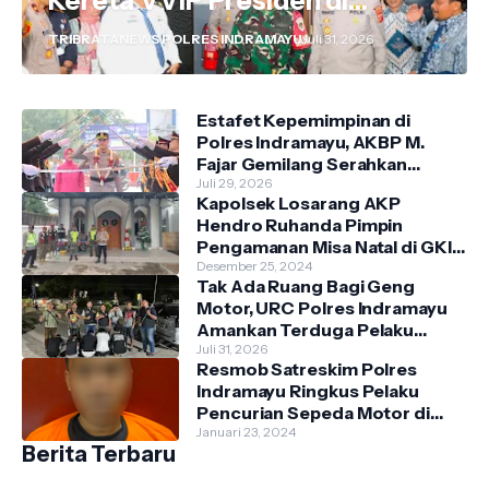
Kereta VVIP Presiden di
Wilayah Indramayu
TRIBRATANEWS POLRES INDRAMAYU
Juli 31, 2026
Estafet Kepemimpinan di
Polres Indramayu, AKBP M.
Fajar Gemilang Serahkan
Tongkat Komando Kepada
Juli 29, 2026
Kapolsek Losarang AKP
AKBP Prianggo. P.M.
Hendro Ruhanda Pimpin
Pengamanan Misa Natal di GKI
Krimun
Desember 25, 2024
Tak Ada Ruang Bagi Geng
Motor, URC Polres Indramayu
Amankan Terduga Pelaku
Pengrusakan Warung Warga di
Juli 31, 2026
Resmob Satreskim Polres
Wilayah Kecamatan Tukdana
Indramayu Ringkus Pelaku
Pencurian Sepeda Motor di
Dusun Tenong, Kecamatan
Januari 23, 2024
Berita Terbaru
Indramayu.