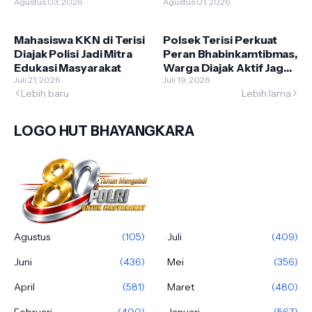
Kepada Anggota
Agustus 03, 2026
Polsek Terisi Tingkatkan
Agustus 01, 2026
Sambang Warga
Mahasiswa KKN di Terisi
Polsek Terisi Perkuat
Diajak Polisi Jadi Mitra
Peran Bhabinkamtibmas,
Edukasi Masyarakat
Warga Diajak Aktif Jaga
Juli 21, 2026
Kamtibmas
Juli 19, 2026
Lebih baru
Lebih lama
LOGO HUT BHAYANGKARA
Agustus
(105)
Juli
(409)
Juni
(436)
Mei
(356)
April
(581)
Maret
(480)
Februari
(400)
Januari
(567)