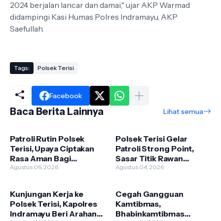
2024 berjalan lancar dan damai," ujar AKP Warmad
didampingi Kasi Humas Polres Indramayu, AKP
Saefullah.
Tags:
Polsek Terisi
Facebook
Baca Berita Lainnya
Lihat semua
Patroli Rutin Polsek
Polsek Terisi Gelar
Terisi, Upaya Ciptakan
Patroli Strong Point,
Rasa Aman Bagi
Sasar Titik Rawan
Masyarakat
Agustus 06, 2026
Kejahatan Jalanan Demi
Agustus 04, 2026
Jaga Kondusivitas
Kunjungan Kerja ke
Cegah Gangguan
Polsek Terisi, Kapolres
Kamtibmas,
Indramayu Beri Arahan
Bhabinkamtibmas