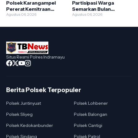
Polsek Karangampel
Partisipasi Warga
Pererat Kemitraan
Semarkan Bulan
Dengan Petani Desa
Agustus 06, 2026
Kemerdekaan
Agustus 06, 2026
Sendang
Situs Resmi Polres Indramayu
Berita Polsek Terpopuler
Polsek Juntinyuat
Polsek Lohbener
Polsek Sliyeg
Polsek Balongan
Polsek Kedokanbunder
Polsek Cantigi
Polsek Sindang
Polsek Patrol