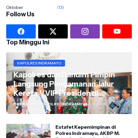
Oktober
(13)
Follow Us
Top Minggu Ini
KAPOLRES INDRAMAYU
Kapolres dan Dandim Pimpin
Langsung Pengamanan Jalur
Kereta VVIP Presiden di
Wilayah Indramayu
TRIBRATANEWS POLRES INDRAMAYU
Juli 31, 2026
Estafet Kepemimpinan di
Polres Indramayu, AKBP M.