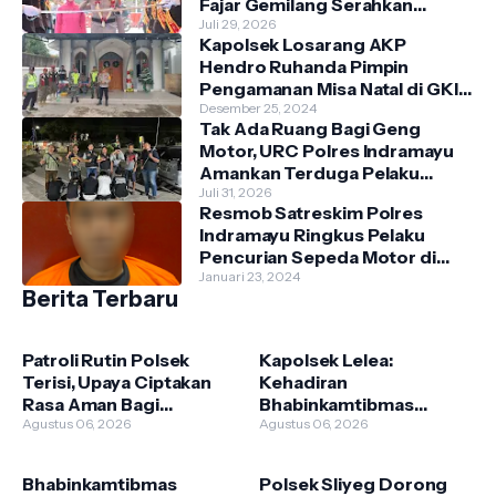
Fajar Gemilang Serahkan
Tongkat Komando Kepada
Juli 29, 2026
Kapolsek Losarang AKP
AKBP Prianggo. P.M.
Hendro Ruhanda Pimpin
Pengamanan Misa Natal di GKI
Krimun
Desember 25, 2024
Tak Ada Ruang Bagi Geng
Motor, URC Polres Indramayu
Amankan Terduga Pelaku
Pengrusakan Warung Warga di
Juli 31, 2026
Resmob Satreskim Polres
Wilayah Kecamatan Tukdana
Indramayu Ringkus Pelaku
Pencurian Sepeda Motor di
Dusun Tenong, Kecamatan
Januari 23, 2024
Berita Terbaru
Indramayu.
Patroli Rutin Polsek
Kapolsek Lelea:
Terisi, Upaya Ciptakan
Kehadiran
Rasa Aman Bagi
Bhabinkamtibmas
Masyarakat
Agustus 06, 2026
Bentuk Komitmen Polri
Agustus 06, 2026
Melayani Masyarakat
Bhabinkamtibmas
Polsek Sliyeg Dorong