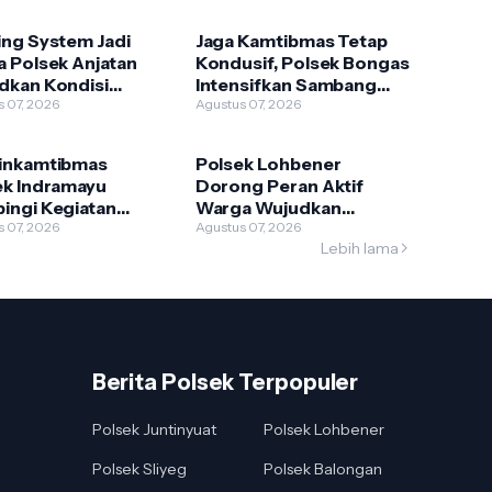
ing System Jadi
Jaga Kamtibmas Tetap
 Polsek Anjatan
Kondusif, Polsek Bongas
dkan Kondisi
Intensifkan Sambang
ibmas yang
s 07, 2026
Warga
Agustus 07, 2026
usif
inkamtibmas
Polsek Lohbener
ek Indramayu
Dorong Peran Aktif
ingi Kegiatan
Warga Wujudkan
andu
s 07, 2026
Lingkungan yang Aman
Agustus 07, 2026
Lebih lama
dan Kondusif
Berita Polsek Terpopuler
Polsek Juntinyuat
Polsek Lohbener
Polsek Sliyeg
Polsek Balongan