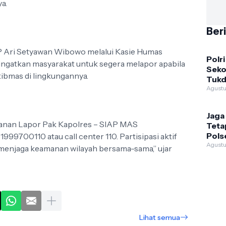
a.
Ber
P Ari Setyawan Wibowo melalui Kasie Humas
Polri
ngatkan masyarakat untuk segera melapor apabila
Seko
ibmas di lingkungannya.
Tukd
Peny
Agustu
Kam
Jaga
yanan Lapor Pak Kapolres – SIAP MAS
Teta
Pols
700110 atau call center 110. Partisipasi aktif
Inte
Agustu
menjaga keamanan wilayah bersama-sama,” ujar
Sam
Lihat semua