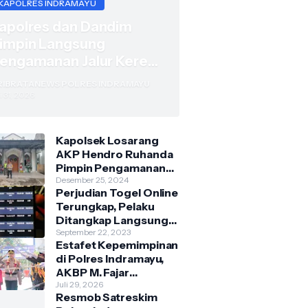
KAPOLRES INDRAMAYU
apolres dan Dandim
impin Langsung
engamanan Jalur Kereta
VIP Presiden di Wilayah
RIBRATANEWS POLRES INDRAMAYU
ndramayu
i 31, 2026
Kapolsek Losarang
AKP Hendro Ruhanda
Pimpin Pengamanan
Misa Natal di GKI
Desember 25, 2024
Perjudian Togel Online
Krimun
Terungkap, Pelaku
Ditangkap Langsung
Unit Reskrim Polsek
September 22, 2023
Estafet Kepemimpinan
Anjatan di Teras
di Polres Indramayu,
Rumah
AKBP M. Fajar
Gemilang Serahkan
Juli 29, 2026
Resmob Satreskim
Tongkat Komando