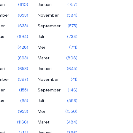
ari
(610)
Januari
(757)
mber
(653)
November
(584)
ber
(633)
September
(575)
us
(694)
Juli
(734)
(428)
Mei
(711)
(693)
Maret
(808)
ari
(653)
Januari
(645)
mber
(397)
November
(41)
ber
(155)
September
(146)
us
(65)
Juli
(593)
(953)
Mei
(1550)
(1166)
Maret
(484)
ari
(414)
Januari
(366)