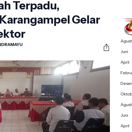
ah Terpadu,
Karangampel Gelar
ektor
Agust
INDRAMAYU
Juni
April
Febru
Dese
Okto
Agust
Juni
April