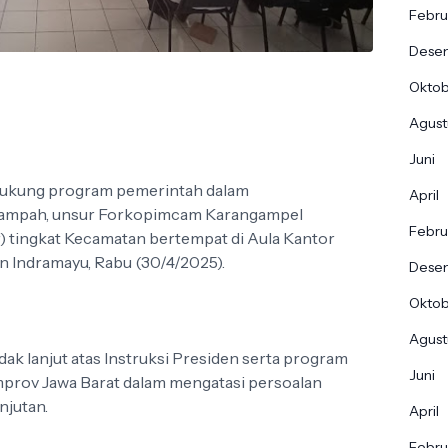
Febru
Dese
Okto
Agust
Juni
kung program pemerintah dalam
April
sampah, unsur Forkopimcam Karangampel
Febru
) tingkat Kecamatan bertempat di Aula Kantor
 Indramayu, Rabu (30/4/2025).
Dese
Okto
Agust
dak lanjut atas Instruksi Presiden serta program
Juni
prov Jawa Barat dalam mengatasi persoalan
njutan.
April
Febru