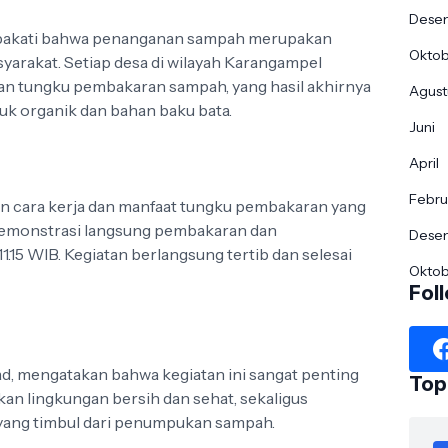
Dese
epakati bahwa penanganan sampah merupakan
Okto
arakat. Setiap desa di wilayah Karangampel
an tungku pembakaran sampah, yang hasil akhirnya
Agust
puk organik dan bahan baku bata.
Juni
April
Febru
n cara kerja dan manfaat tungku pembakaran yang
 demonstrasi langsung pembakaran dan
Dese
.15 WIB. Kegiatan berlangsung tertib dan selesai
Okto
Fol
 mengatakan bahwa kegiatan ini sangat penting
Top
kan lingkungan bersih dan sehat, sekaligus
yang timbul dari penumpukan sampah.