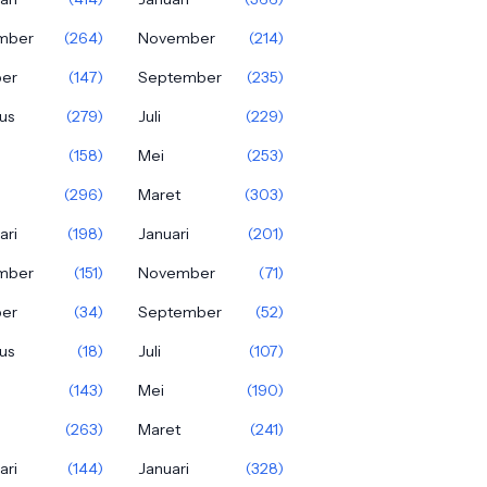
mber
(264)
November
(214)
ber
(147)
September
(235)
us
(279)
Juli
(229)
(158)
Mei
(253)
(296)
Maret
(303)
ari
(198)
Januari
(201)
mber
(151)
November
(71)
ber
(34)
September
(52)
us
(18)
Juli
(107)
(143)
Mei
(190)
(263)
Maret
(241)
ari
(144)
Januari
(328)