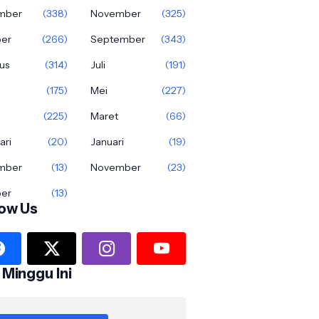
mber
(338)
November
(325)
ber
(266)
September
(343)
us
(314)
Juli
(191)
(175)
Mei
(227)
(225)
Maret
(66)
ari
(20)
Januari
(19)
mber
(13)
November
(23)
ber
(13)
low Us
 Minggu Ini