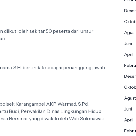
Dese
Okto
 diikuti oleh sekitar 50 peserta dari unsur
Agust
an.
Juni
April
Febru
ama, S.H. bertindak sebagai penanggung jawab
Dese
Okto
Agust
Kapolsek Karangampel AKP Warmad, S.Pd,
Juni
rtu Budi, Perwakilan Dinas Lingkungan Hidup
esia Bersinar yang diwakili oleh Wati Sukmawati.
April
Febru