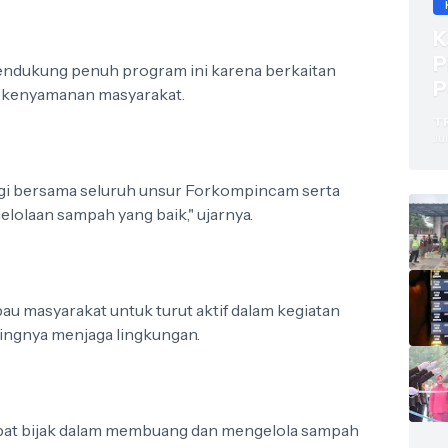
K
P
endukung penuh program ini karena berkaitan
P
n kenyamanan masyarakat.
V
T
I
Jul
gi bersama seluruh unsur Forkompincam serta
olaan sampah yang baik," ujarnya.
u masyarakat untuk turut aktif dalam kegiatan
ingnya menjaga lingkungan.
apat bijak dalam membuang dan mengelola sampah