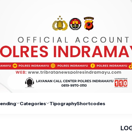
rending
Categories
Tipography
Shortcodes
LOG