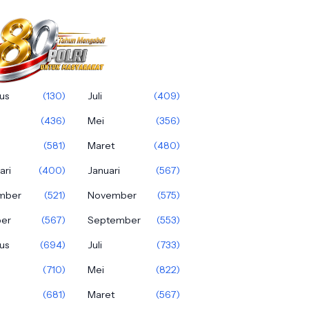
us
(130)
Juli
(409)
(436)
Mei
(356)
(581)
Maret
(480)
ari
(400)
Januari
(567)
mber
(521)
November
(575)
ber
(567)
September
(553)
us
(694)
Juli
(733)
(710)
Mei
(822)
(681)
Maret
(567)