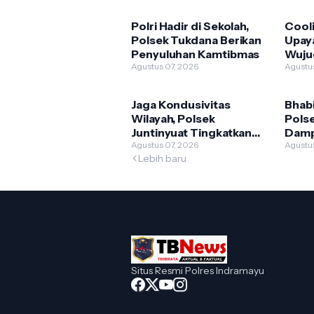
Polri Hadir di Sekolah,
Cool
Polsek Tukdana Berikan
Upaya
Penyuluhan Kamtibmas
Wuju
Agustus 07, 2026
Kamt
Agustu
Kond
Jaga Kondusivitas
Bhab
Wilayah, Polsek
Pols
Juntinyuat Tingkatkan
Damp
Kehadiran Anggota di
Agustus 07, 2026
Posy
Agustu
Lebih baru
Lapangan
Situs Resmi Polres Indramayu