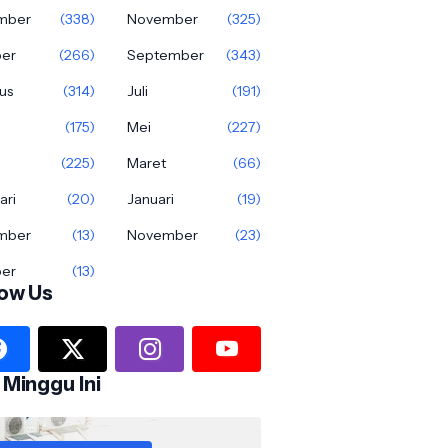
mber
(338)
November
(325)
ber
(266)
September
(343)
us
(314)
Juli
(191)
(175)
Mei
(227)
(225)
Maret
(66)
ari
(20)
Januari
(19)
mber
(13)
November
(23)
ber
(13)
low Us
 Minggu Ini