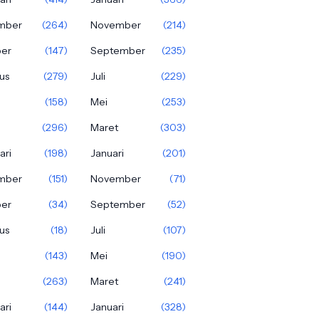
mber
(264)
November
(214)
ber
(147)
September
(235)
us
(279)
Juli
(229)
(158)
Mei
(253)
(296)
Maret
(303)
ari
(198)
Januari
(201)
mber
(151)
November
(71)
ber
(34)
September
(52)
us
(18)
Juli
(107)
(143)
Mei
(190)
(263)
Maret
(241)
ari
(144)
Januari
(328)