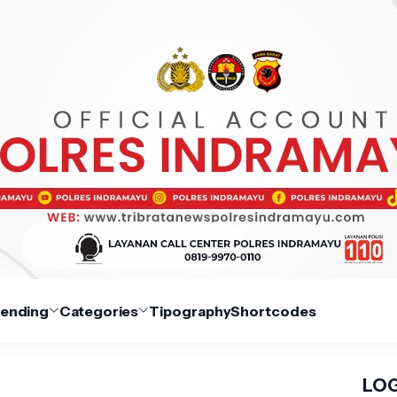
rending
Categories
Tipography
Shortcodes
LOG