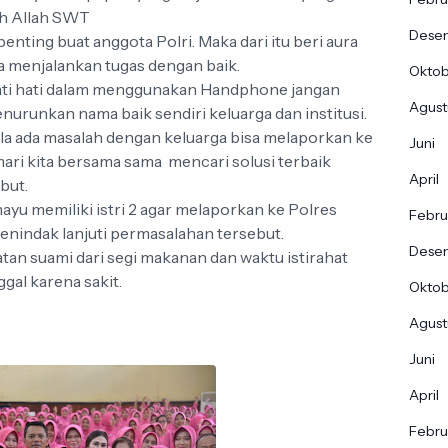
leh Allah SWT
Dese
penting buat anggota Polri. Maka dari itu beri aura
sa menjalankan tugas dengan baik.
Okto
hati hati dalam menggunakan Handphone jangan
Agust
nurunkan nama baik sendiri keluarga dan institusi.
la ada masalah dengan keluarga bisa melaporkan ke
Juni
ari kita bersama sama mencari solusi terbaik
April
but.
mayu memiliki istri 2 agar melaporkan ke Polres
Febru
nindak lanjuti permasalahan tersebut.
Dese
atan suami dari segi makanan dan waktu istirahat
al karena sakit.
Okto
Agust
Juni
April
Febru