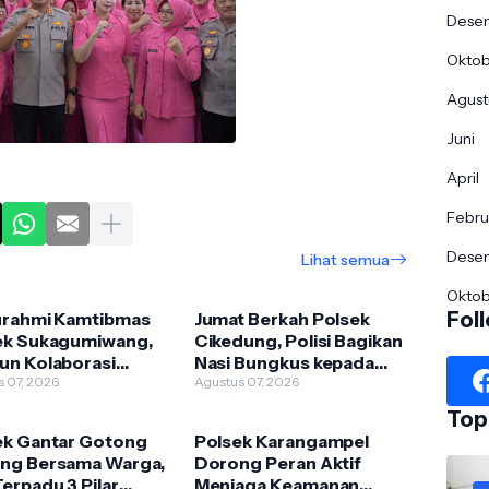
Dese
Okto
Agust
Juni
April
Febru
Dese
Lihat semua
Okto
Fol
turahmi Kamtibmas
Jumat Berkah Polsek
ek Sukagumiwang,
Cikedung, Polisi Bagikan
un Kolaborasi
Nasi Bungkus kepada
akan Desa Aman
s 07, 2026
Warga
Agustus 07, 2026
Top
ek Gantar Gotong
Polsek Karangampel
ng Bersama Warga,
Dorong Peran Aktif
erpadu 3 Pilar
Menjaga Keamanan