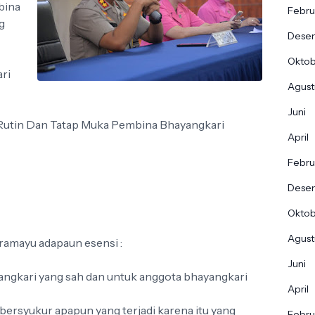
bina
Febru
g
Dese
Okto
ri
Agust
Juni
Rutin Dan Tatap Muka Pembina Bhayangkari
April
Febru
Dese
Okto
Agust
amayu adapaun esensi :
Juni
angkari yang sah dan untuk anggota bhayangkari
April
u bersyukur apapun yang terjadi karena itu yang
Febru