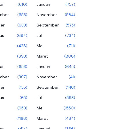
ari
(610)
Januari
(757)
mber
(653)
November
(584)
ber
(633)
September
(575)
us
(694)
Juli
(734)
(428)
Mei
(711)
(693)
Maret
(808)
ari
(653)
Januari
(645)
mber
(397)
November
(41)
ber
(155)
September
(146)
us
(65)
Juli
(593)
(953)
Mei
(1550)
(1166)
Maret
(484)
ari
(414)
Januari
(366)