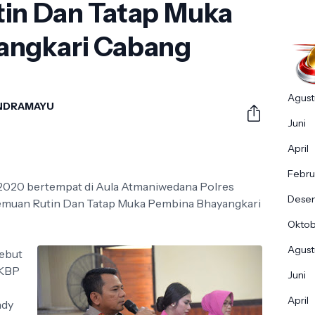
in Dan Tatap Muka
angkari Cabang
Agust
INDRAMAYU
Juni
April
Febru
i 2020 bertempat di Aula Atmaniwedana Polres
Dese
temuan Rutin Dan Tatap Muka Pembina Bhayangkari
Okto
Agust
sebut
AKBP
Juni
April
ndy