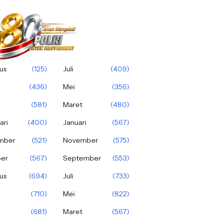
us
(125)
Juli
(409)
(436)
Mei
(356)
(581)
Maret
(480)
ari
(400)
Januari
(567)
mber
(521)
November
(575)
ber
(567)
September
(553)
us
(694)
Juli
(733)
(710)
Mei
(822)
(681)
Maret
(567)