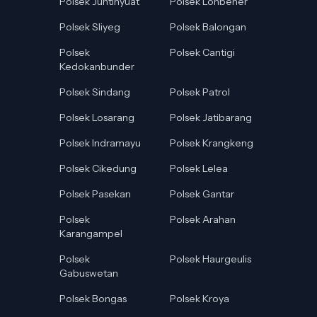
Polsek Juntinyuat
Polsek Lohbener
Polsek Sliyeg
Polsek Balongan
Polsek
Polsek Cantigi
Kedokanbunder
Polsek Sindang
Polsek Patrol
Polsek Losarang
Polsek Jatibarang
Polsek Indramayu
Polsek Krangkeng
Polsek Cikedung
Polsek Lelea
Polsek Pasekan
Polsek Gantar
Polsek
Polsek Arahan
Karangampel
Polsek
Polsek Haurgeulis
Gabuswetan
Polsek Bongas
Polsek Kroya