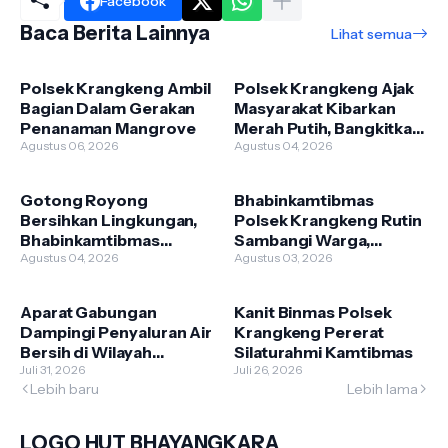
Facebook
Baca Berita Lainnya
Lihat semua
Polsek Krangkeng Ambil
Polsek Krangkeng Ajak
Bagian Dalam Gerakan
Masyarakat Kibarkan
Penanaman Mangrove
Merah Putih, Bangkitkan
Agustus 06, 2026
Semangat Nasionalisme
Agustus 04, 2026
Gotong Royong
Bhabinkamtibmas
Bersihkan Lingkungan,
Polsek Krangkeng Rutin
Bhabinkamtibmas
Sambangi Warga,
Polsek Krangkeng Ajak
Agustus 04, 2026
Perkuat Sinergi Jaga
Agustus 03, 2026
Warga PHBS
Kamtibmas
Aparat Gabungan
Kanit Binmas Polsek
Dampingi Penyaluran Air
Krangkeng Pererat
Bersih di Wilayah
Silaturahmi Kamtibmas
Kecamatan Krangkeng
Juli 31, 2026
Juli 26, 2026
Lebih baru
Lebih lama
Indramayu
LOGO HUT BHAYANGKARA