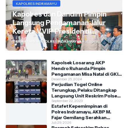
KAPOLRES INDRAMAYU
Kapolres dan Dandim Pimpin
Langsung Pengamanan Jalur
Kereta VVIP Presiden di
Wilayah Indramayu
TRIBRATANEWS POLRES INDRAMAYU
Juli 31, 2026
Kapolsek Losarang AKP
Hendro Ruhanda Pimpin
Pengamanan Misa Natal di GKI
Krimun
Desember 25, 2024
Perjudian Togel Online
Terungkap, Pelaku Ditangkap
Langsung Unit Reskrim Polsek
Anjatan di Teras Rumah
September 22, 2023
Estafet Kepemimpinan di
Polres Indramayu, AKBP M.
Fajar Gemilang Serahkan
Tongkat Komando Kepada
Juli 29, 2026
Resmob Satreskim Polres