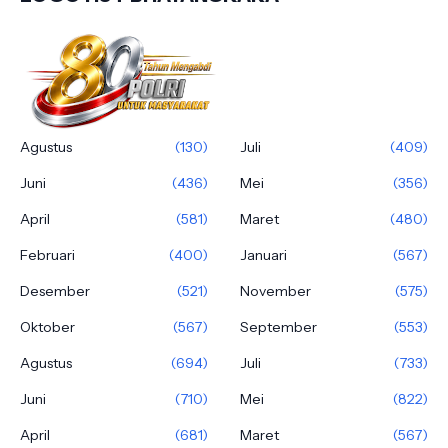
Agustus
(130)
Juli
(409)
Juni
(436)
Mei
(356)
April
(581)
Maret
(480)
Februari
(400)
Januari
(567)
Desember
(521)
November
(575)
Oktober
(567)
September
(553)
Agustus
(694)
Juli
(733)
Juni
(710)
Mei
(822)
April
(681)
Maret
(567)